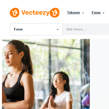
Vektorer
Foton
Foton
Alla Bilder
Foton
PNGs
PSDs
SVGs
Mallar
Vektorer
Videor
Rörlig grafik
Redaktionella Bilder
Redaktionella Evenemang