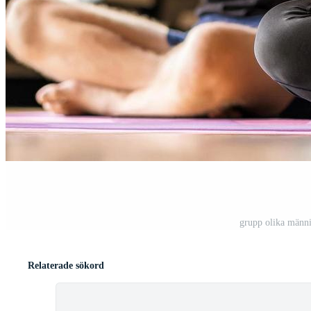
grupp olika männi
Relaterade sökord