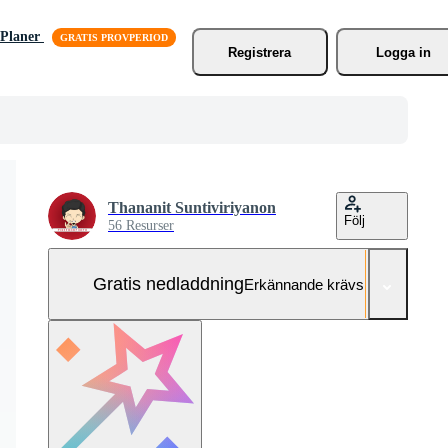
Planer
Registrera
Logga in
Thananit Suntiviriyanon
Följ
56 Resurser
Gratis nedladdning
Erkännande krävs