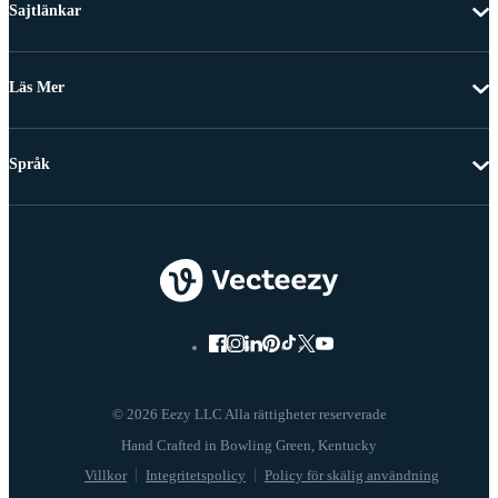
Sajtlänkar
Läs Mer
Språk
© 2026 Eezy LLC Alla rättigheter reserverade
Villkor
Integritetspolicy
Policy för skälig användning