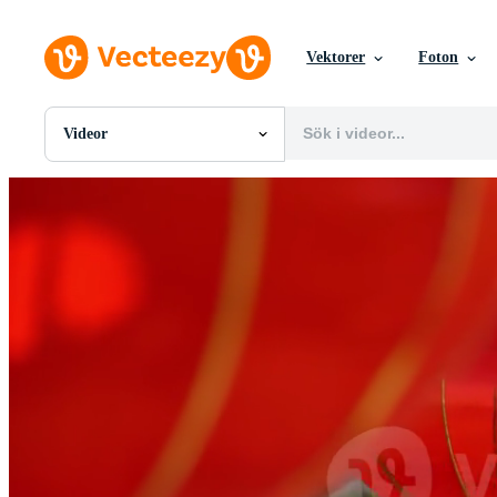
Vektorer
Foton
Videor
Alla Bilder
Foton
PNGs
PSDs
SVGs
Mallar
Vektorer
Videor
Rörlig grafik
Redaktionella Bilder
Redaktionella Evenemang