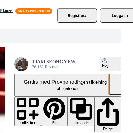
Planer
Registrera
Logga in
TIAM SEONG YEW
Följ
36 132 Resurser
Gratis med Provperiod
Ingen tilldelning är
obligatorisk
Kollektion
Liknande
Pin
Delge