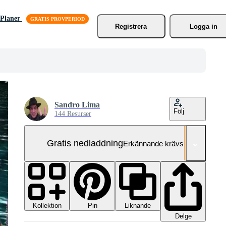
Planer
Registrera
Logga in
Sandro Lima
Följ
144 Resurser
Gratis nedladdning
Erkännande krävs
Kollektion
Liknande
Pin
Delge