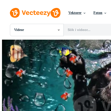
Vektorer
Foton
Videor
Alla Bilder
Foton
PNGs
PSDs
SVGs
Mallar
Vektorer
Videor
Rörlig grafik
Redaktionella Bilder
Redaktionella Evenemang