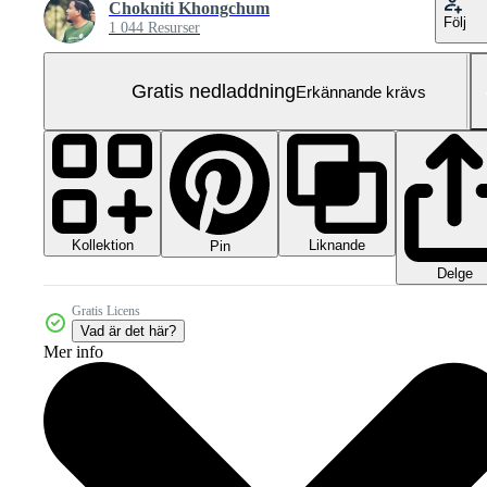
Chokniti Khongchum
Följ
1 044 Resurser
Gratis nedladdning
Erkännande krävs
Kollektion
Liknande
Pin
Delge
Gratis Licens
Vad är det här?
Mer info