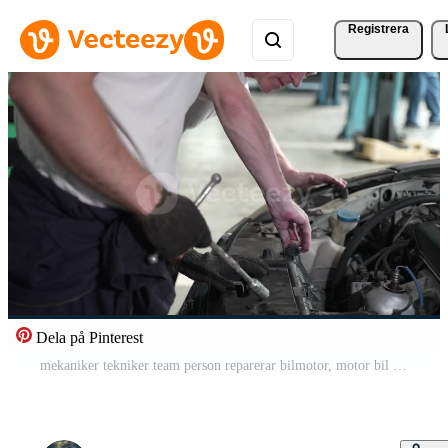
Registrera
Dela på Pinterest
mekaniker tekniker team person reparerar bilmotor, motor bil service och professionell kontroll av underhåll i garage, bil fordon eller bil maskin yrke Gratis Video