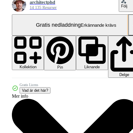
architectphd
Följ
14 135 Resurser
Gratis nedladdning
Erkännande krävs
Kollektion
Liknande
Pin
Delge
Gratis Licens
Vad är det här?
Mer info