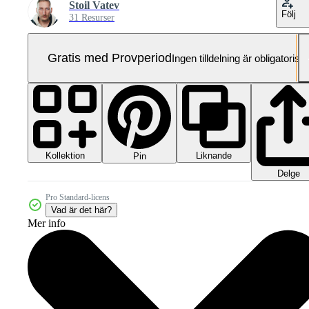
Stoil Vatev
Följ
31 Resurser
Gratis med Provperiod
Ingen tilldelning är obligatorisk
Kollektion
Liknande
Pin
Delge
Pro Standard-licens
Vad är det här?
Mer info