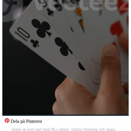
Dela på Pinterest
njuter en kort spel med Bra vänner, främja bindning och skapande glad minnen tillsammans Pro Video