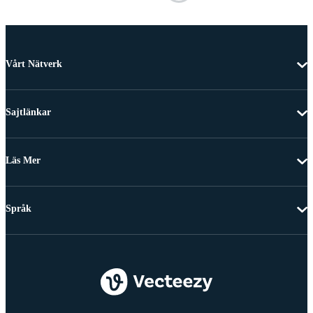
Vårt Nätverk
Sajtlänkar
Läs Mer
Språk