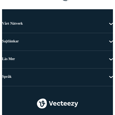
Vårt Nätverk
Sajtlänkar
Läs Mer
Språk