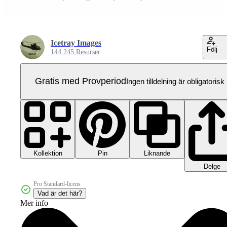
Icetray Images
Följ
144 245 Resurser
Gratis med Provperiod
Ingen tilldelning är obligatorisk
Kollektion
Liknande
Pin
Delge
Pro Standard-licens
Vad är det här?
Mer info