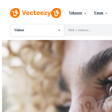
Vektorer
Foton
Videor
Alla Bilder
Foton
PNGs
PSDs
SVGs
Mallar
Vektorer
Videor
Rörlig grafik
Redaktionella Bilder
Redaktionella Evenemang