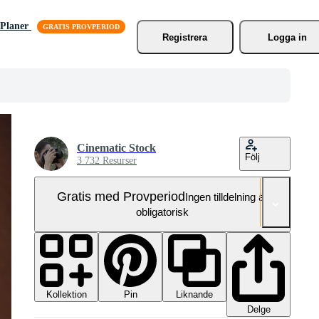
Planer
Registrera
Logga in
Cinematic Stock
Följ
3 732 Resurser
Gratis med Provperiod
Ingen tilldelning är
obligatorisk
Kollektion
Liknande
Pin
Delge