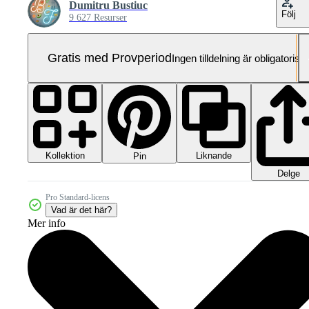
Dumitru Bustiuc
Följ
9 627 Resurser
Gratis med Provperiod
Ingen tilldelning är obligatorisk
Kollektion
Liknande
Pin
Delge
Pro Standard-licens
Vad är det här?
Mer info