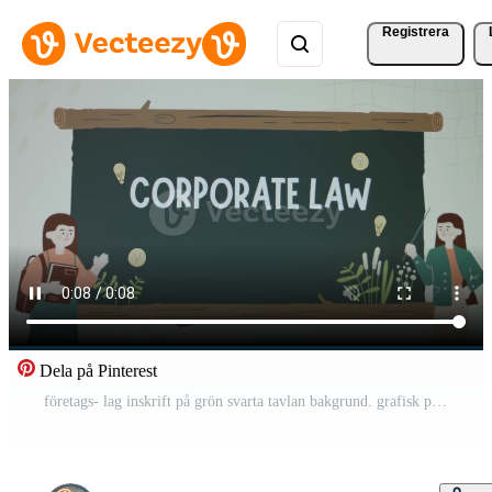
Registrera
Dela på Pinterest
företags- lag inskrift på grön svarta tavlan bakgrund. grafisk presentation av positiv undervisning bearbeta på högskola, teckning. Rättslig begrepp Pro Video