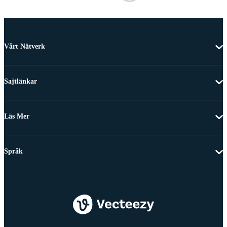
Vårt Nätverk
Sajtlänkar
Läs Mer
Språk