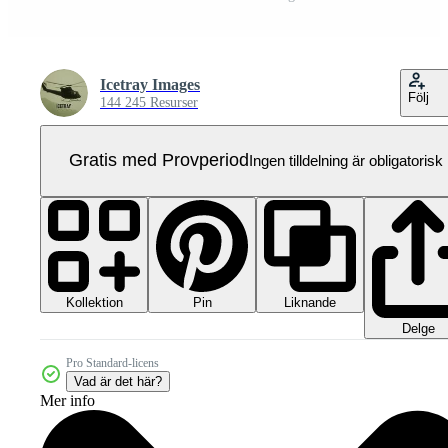
Icetray Images
Följ
144 245 Resurser
Gratis med Provperiod
Ingen tilldelning är obligatorisk
Kollektion
Liknande
Pin
Delge
Pro Standard-licens
Vad är det här?
Mer info