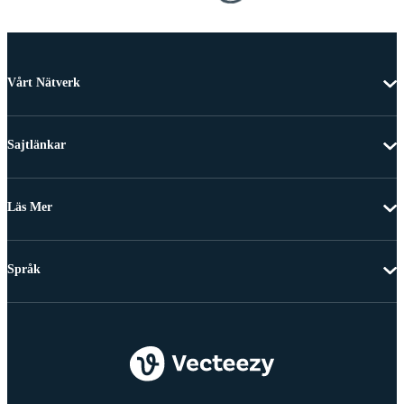
Vårt Nätverk
Sajtlänkar
Läs Mer
Språk