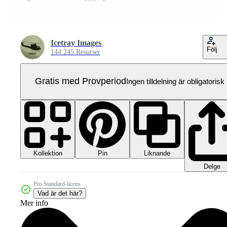
Icetray Images
Följ
144 245 Resurser
Gratis med Provperiod
Ingen tilldelning är obligatorisk
Kollektion
Liknande
Pin
Delge
Pro Standard-licens
Vad är det här?
Mer info