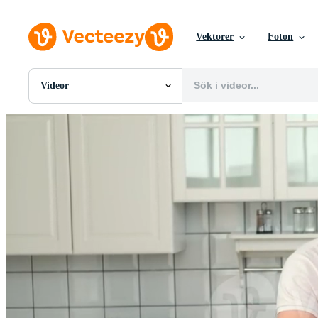
Vektorer
Foton
Videor
Alla Bilder
Foton
PNGs
PSDs
SVGs
Mallar
Vektorer
Videor
Rörlig grafik
Redaktionella Bilder
Redaktionella Evenemang