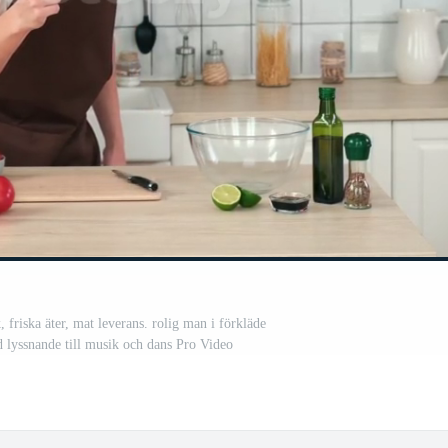
friska äter, mat leverans. rolig man i förkläde
d lyssnande till musik och dans Pro Video