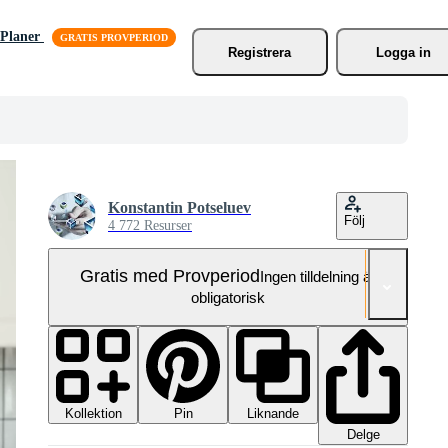
Planer
Registrera
Logga in
Konstantin Potseluev
Följ
4 772 Resurser
Gratis med Provperiod
Ingen tilldelning är
obligatorisk
Kollektion
Liknande
Pin
Delge