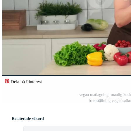
Dela på Pinterest
vegan matlagning, manlig kock, 
framställning vegan salla
Relaterade sökord