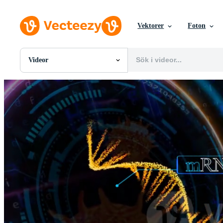
Vektorer
Foton
Videor
Alla Bilder
Foton
PNGs
PSDs
SVGs
Mallar
Vektorer
Videor
Rörlig grafik
Redaktionella Bilder
Redaktionella Evenemang