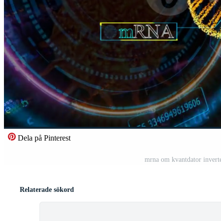
Dela på Pinterest
mrna om kvantdator inverte
Relaterade sökord