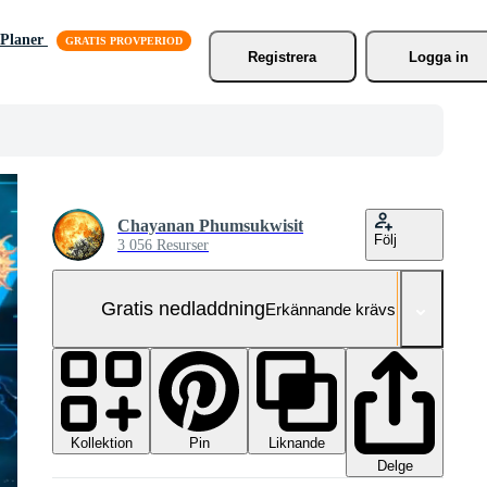
Planer
Registrera
Logga in
Chayanan Phumsukwisit
Följ
3 056 Resurser
Gratis nedladdning
Erkännande krävs
Kollektion
Liknande
Pin
Delge