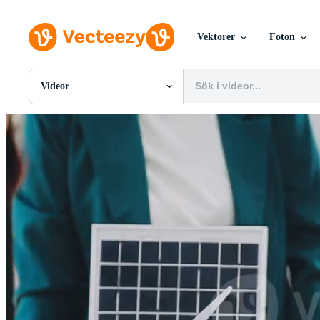
Vektorer
Foton
Videor
Alla Bilder
Foton
PNGs
PSDs
SVGs
Mallar
Vektorer
Videor
Rörlig grafik
Redaktionella Bilder
Redaktionella Evenemang