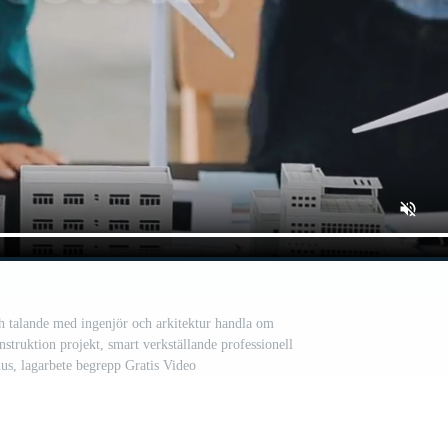
 talande med ingenjör och arkitektur handla om
struktion projekt, smart verkställande professionell
hus, lagarbete begrepp Gratis Video