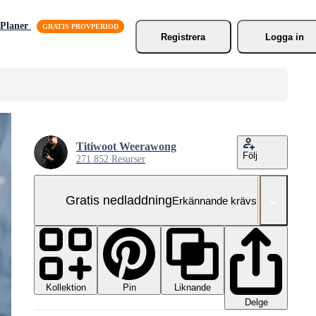
Planer
Registrera
Logga in
Titiwoot Weerawong
Följ
271 852 Resurser
Gratis nedladdning
Erkännande krävs
Kollektion
Liknande
Pin
Delge