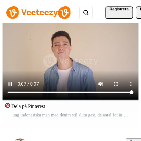
Registrera
Dela på Pinterest
ung indonesiska man med denim stil sluta gest. de antal fot är lämplig till använda sig av för man uttryck och livsstil innehåll media. Gratis Video