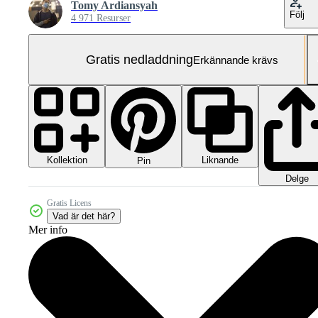
Tomy Ardiansyah
Följ
4 971 Resurser
Gratis nedladdning
Erkännande krävs
Kollektion
Liknande
Pin
Delge
Gratis Licens
Vad är det här?
Mer info