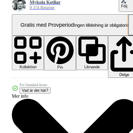
Mykola Kotliar
Följ
9 374 Resurser
Gratis med Provperiod
Ingen tilldelning är obligatorisk
Kollektion
Liknande
Pin
Delge
Pro Standard-licens
Vad är det här?
Mer info