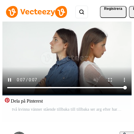
Registrera
Dela på Pinterest
två kvinna vänner stående tillbaka till tillbaka ser arg efter har en bekämpa Pro Video