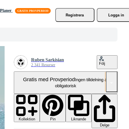
Planer
Registrera
Logga in
Ruben Sarkisian
Följ
2 341 Resurser
Gratis med Provperiod
Ingen tilldelning är
obligatorisk
Kollektion
Liknande
Pin
Delge