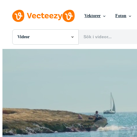
Vektorer
Foton
Videor
Alla Bilder
Foton
PNGs
PSDs
SVGs
Mallar
Vektorer
Videor
Rörlig grafik
Redaktionella Bilder
Redaktionella Evenemang