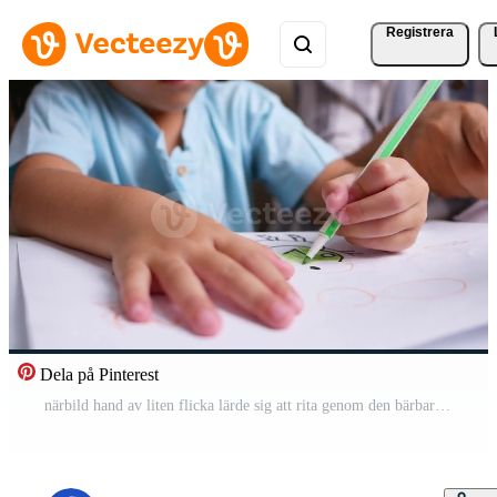
Registrera
Dela på Pinterest
närbild hand av liten flicka lärde sig att rita genom den bärbara datorn i vardagsrummet. mamma som hjälper flickan att rita en bild på papper. hemskolakoncept. dagis online-utbildning. Gratis Video