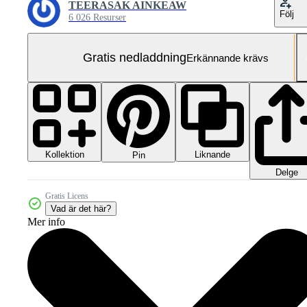
TEERASAK AINKEAW
Följ
6 026 Resurser
Gratis nedladdning
Erkännande krävs
Kollektion
Liknande
Pin
Delge
Gratis Licens
Vad är det här?
Mer info