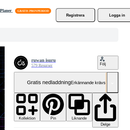
Planer
Registrera
Logga in
ruwan isuru
Följ
579 Resurser
Gratis nedladdning
Erkännande krävs
Kollektion
Liknande
Pin
Delge