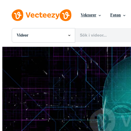
Vektorer
Foton
Videor
Alla Bilder
Foton
PNGs
PSDs
SVGs
Mallar
Vektorer
Videor
Rörlig grafik
Redaktionella Bilder
Redaktionella Evenemang