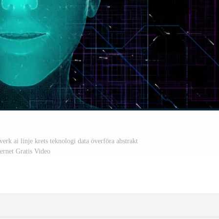
ätverk ai linje krets teknologi data överföra abstrakt
ternet Gratis Video