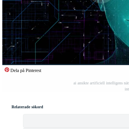
Dela på Pinterest
ai ansikte artificiell intelligens n
in
Relaterade sökord