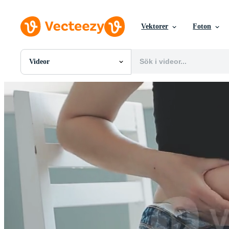
Vektorer
Foton
Videor
Alla Bilder
Foton
PNGs
PSDs
SVGs
Mallar
Vektorer
Videor
Rörlig grafik
Redaktionella Bilder
Redaktionella Evenemang