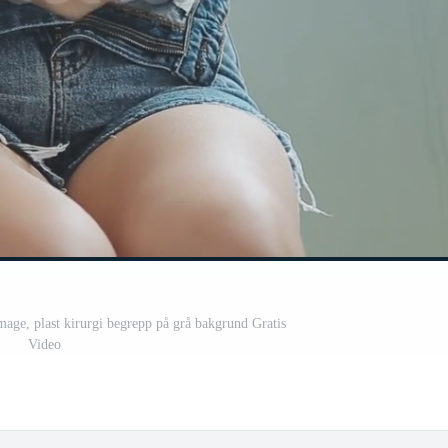
mage, plast kirurgi begrepp på grå bakgrund Gratis
Video