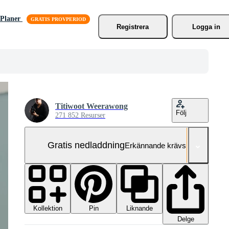
Planer
Registrera
Logga in
Titiwoot Weerawong
Följ
271 852 Resurser
Gratis nedladdning
Erkännande krävs
Kollektion
Liknande
Pin
Delge