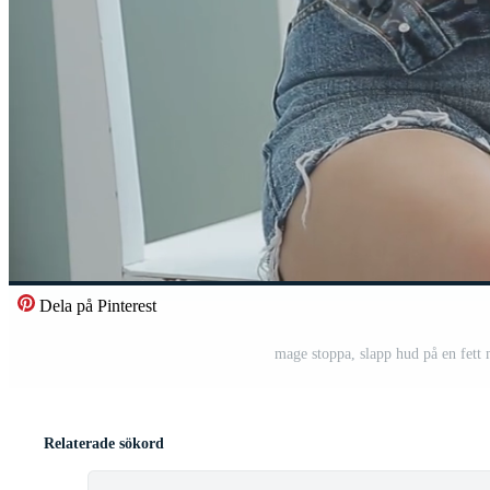
Dela på Pinterest
mage stoppa, slapp hud på en fett 
Relaterade sökord