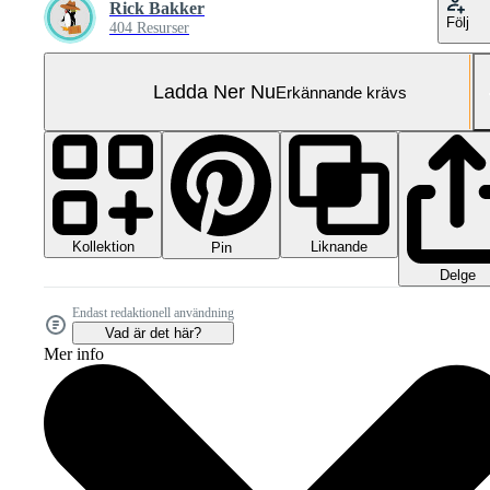
Rick Bakker
Följ
404 Resurser
Ladda Ner Nu
Erkännande krävs
Kollektion
Liknande
Pin
Delge
Endast redaktionell användning
Vad är det här?
Mer info