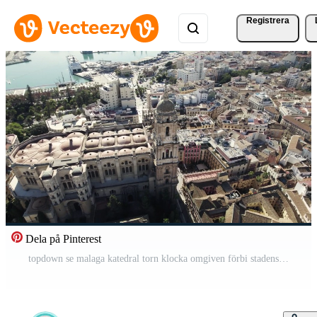
Registrera
Dela på Pinterest
topdown se malaga katedral torn klocka omgiven förbi stadens centrum byggnader, Spanien