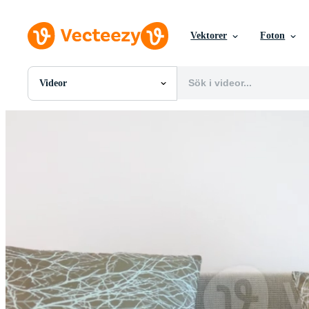
Vektorer
Foton
Videor
Alla Bilder
Foton
PNGs
PSDs
SVGs
Mallar
Vektorer
Videor
Rörlig grafik
Redaktionella Bilder
Redaktionella Evenemang