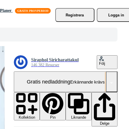
Planer
Registrera
Logga in
Siraphol Siricharattakul
Följ
146 382 Resurser
Gratis nedladdning
Erkännande krävs
Kollektion
Liknande
Pin
Delge