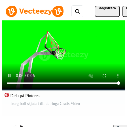
Registrera
Dela på Pinterest
korg boll skjuta i till de ringa Gratis Video