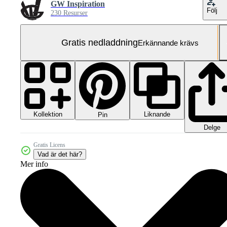
GW Inspiration
Följ
230 Resurser
Gratis nedladdning
Erkännande krävs
Kollektion
Liknande
Pin
Delge
Gratis Licens
Vad är det här?
Mer info