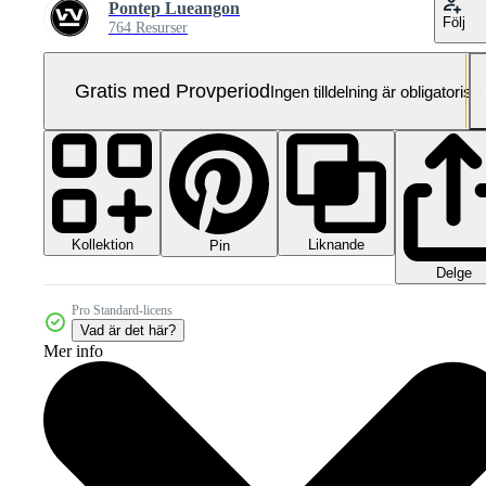
Pontep Lueangon
Följ
764 Resurser
Gratis med Provperiod
Ingen tilldelning är obligatorisk
Kollektion
Liknande
Pin
Delge
Pro Standard-licens
Vad är det här?
Mer info