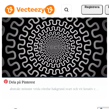
Registrera
Dela på Pinterest
abstrakt mönster vrida rörelse bakgrund.svart och vit kreativ cirkel grafisk. Pro Video