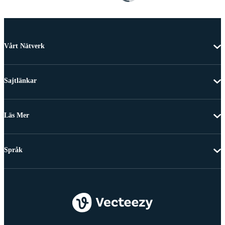
Vårt Nätverk
Sajtlänkar
Läs Mer
Språk