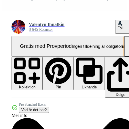
Valentyn Ihnatkin
Följ
8 645 Resurser
Gratis med Provperiod
Ingen tilldelning är obligatorisk
Kollektion
Liknande
Pin
Delge
Pro Standard-licens
Vad är det här?
Mer info