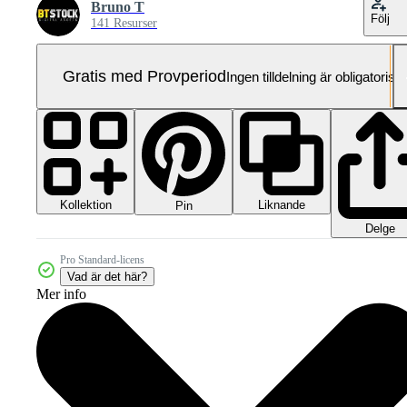
Bruno T
Följ
141 Resurser
Gratis med Provperiod
Ingen tilldelning är obligatorisk
Kollektion
Liknande
Pin
Delge
Pro Standard-licens
Vad är det här?
Mer info