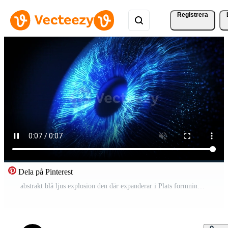
Registrera
Dela på Pinterest
abstrakt blå ljus explosion den där expanderar i Plats formning en mänsklig öga. begrepp av teknologisk syn eller artificiell intelligens kontrollera. digital trogen iris bakgrund.guds ögonblick av skapande Pro Video