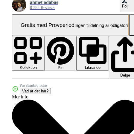
ahmet odabas
Följ
8 382 Resurser
Gratis med Provperiod
Ingen tilldelning är obligatorisk
Kollektion
Liknande
Pin
Delge
Pro Standard-licens
Vad är det här?
Mer info