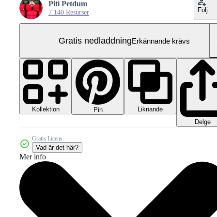
Piti Petdum
Följ
7 140 Resurser
Gratis nedladdning
Erkännande krävs
Kollektion
Liknande
Pin
Delge
Gratis Licens
Vad är det här?
Mer info