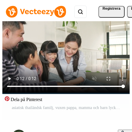
Registrera
Dela på Pinterest
asiatisk thailändsk familj, vuxen pappa, mamma och barn lycka hem bo avkopplande aktiviteter och läsa bok tillsammans, fritid på soffan i vitt rum hus, härlig helg, välbefinnande inhemsk livsstil. Gratis Video