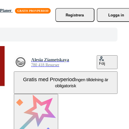
Planer
Registrera
Logga in
Alesia Ziametskaya
Följ
780 418 Resurser
Gratis med Provperiod
Ingen tilldelning är
obligatorisk