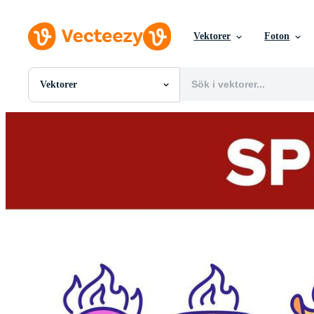
Vektorer
Foton
Vektorer
Alla Bilder
Foton
PNGs
PSDs
SVGs
Mallar
Vektorer
Videor
Rörlig grafik
Redaktionella Bilder
Redaktionella Evenemang