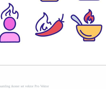
samling ikoner set vektor Pro Vektor