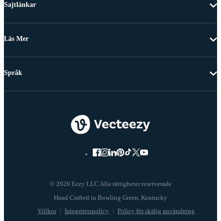
Sajtlänkar
Läs Mer
Språk
© 2026 Eezy LLC Alla rättigheter reserverade
Villkor
Integritetspolicy
Policy för skälig användning