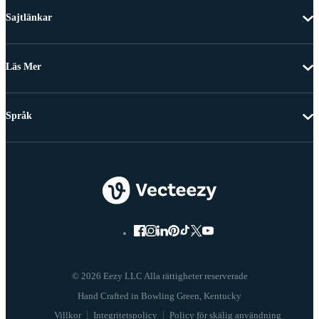
Sajtlänkar
Läs Mer
Språk
© 2026 Eezy LLC Alla rättigheter reserverade
Villkor
Integritetspolicy
Policy för skälig användning