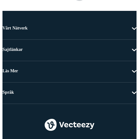
Vårt Nätverk
Sajtlänkar
Läs Mer
Språk