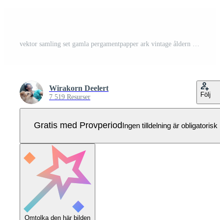
vektor samling set gamla pergamentpapper ark vintage åldern eller textur isolerad på vit bakgrund Pro Vektor
Wirakorn Deelert
Följ
7 519 Resurser
Gratis med Provperiod
Ingen tilldelning är obligatorisk
Omtolka den här bilden