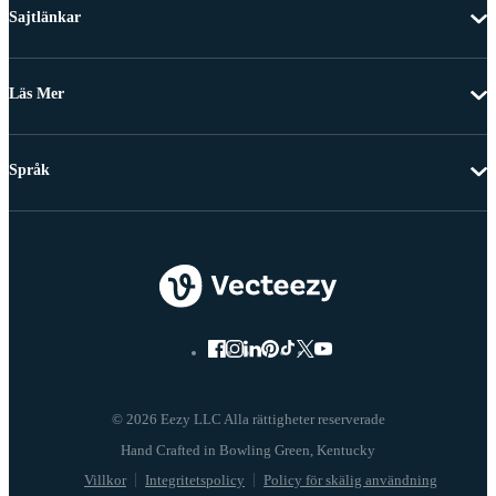
Sajtlänkar
Läs Mer
Språk
© 2026 Eezy LLC Alla rättigheter reserverade
Villkor
Integritetspolicy
Policy för skälig användning