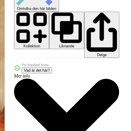
Omtolka den här bilden
Kollektion
Liknande
Delge
Pro Standard-licens
Vad är det här?
Mer info