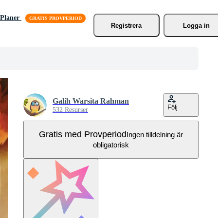
Planer
Registrera
Logga in
Galih Warsita Rahman
Följ
532 Resurser
Gratis med Provperiod
Ingen tilldelning är
obligatorisk