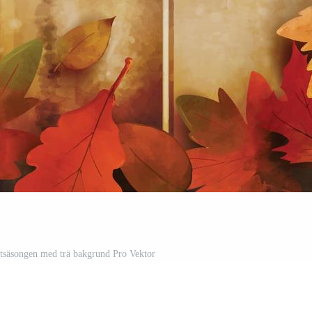
östsäsongen med trä bakgrund Pro Vektor