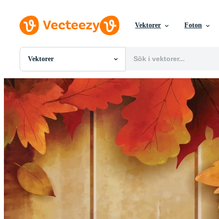
Vektorer
Foton
Vektorer
Alla Bilder
Foton
PNGs
PSDs
SVGs
Mallar
Vektorer
Videor
Rörlig grafik
Redaktionella Bilder
Redaktionella Evenemang