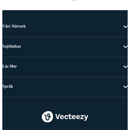
Vårt Nätverk
Sajtlänkar
Läs Mer
Språk