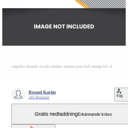
engelska lärande sociala medier annons post mall design för alla engelska lärande institut Gratis Vektor
Rezaul Karim
Följ
243 Resurser
Gratis nedladdning
Erkännande krävs