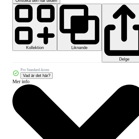
Omtolka den här bilden
Kollektion
Liknande
Delge
Pro Standard-licens
Vad är det här?
Mer info