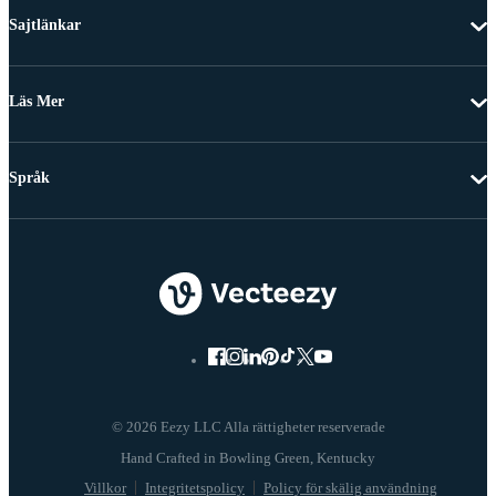
Sajtlänkar
Läs Mer
Språk
© 2026 Eezy LLC Alla rättigheter reserverade
Villkor
Integritetspolicy
Policy för skälig användning