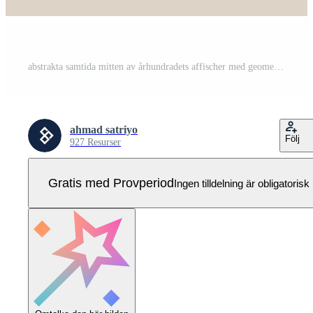
abstrakta samtida mitten av århundradets affischer med geometriska former. design för tapeter, bakgrund, väggdekor, omslag, tryck, kort, varumärke. modern boho minimalistisk konst. vektor illustration. Pro Vektor
ahmad satriyo
Följ
927 Resurser
Gratis med Provperiod
Ingen tilldelning är obligatorisk