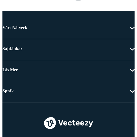
Vårt Nätverk
Sajtlänkar
Läs Mer
Språk