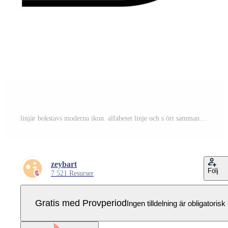
linjär bokstavs moderna ikon. alfabetet linje och s ört sammanflätade design. logotyp, företagsidentitet, app, kreativ banner med mera. kreativ geometrisk linje. Pro Vektor
zeybart
Följ
7 521 Resurser
Gratis med Provperiod
Ingen tilldelning är obligatorisk