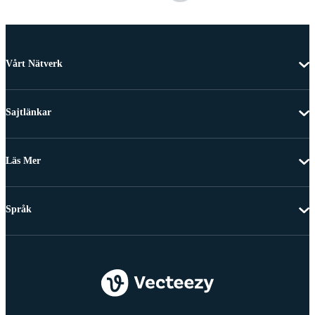
Vårt Nätverk
Sajtlänkar
Läs Mer
Språk