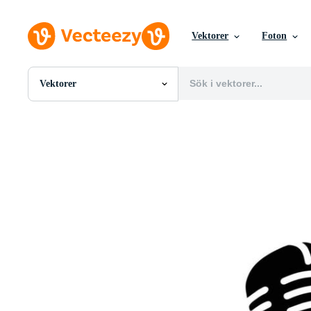
Vektorer
Foton
Vektorer
Alla Bilder
Foton
PNGs
PSDs
SVGs
Mallar
Vektorer
Videor
Rörlig grafik
Redaktionella Bilder
Redaktionella Evenemang