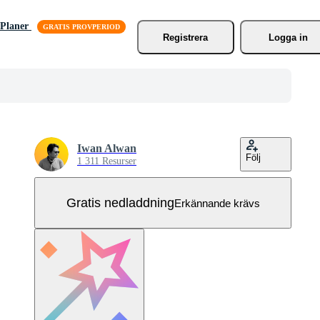
Planer
Registrera
Logga in
Iwan Alwan
Följ
1 311 Resurser
Gratis nedladdning
Erkännande krävs