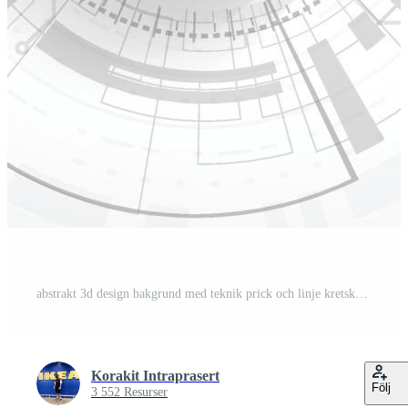
abstrakt 3d design bakgrund med teknik prick och linje kretskort konsistens. modern teknik, futuristisk, vetenskapskommunikationskoncept. vektor illustration Gratis Vektor
Korakit Intraprasert
Följ
3 552 Resurser