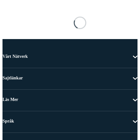
Vårt Nätverk
Sajtlänkar
Läs Mer
Språk