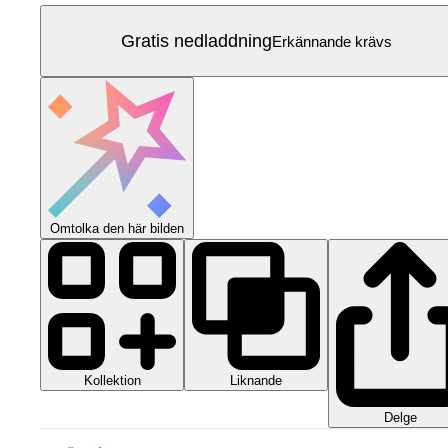
Gratis nedladdning
Erkännande krävs
Omtolka den här bilden
Kollektion
Liknande
Delge