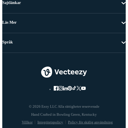
Sajtlänkar
Läs Mer
Språk
© 2026 Eezy LLC Alla rättigheter reserverade
Villkor
Integritetspolicy
Policy för skälig användning