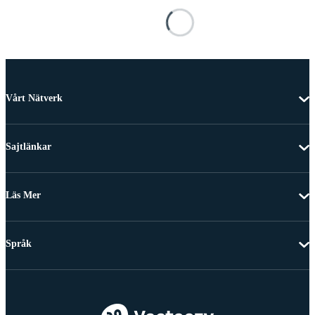
Vårt Nätverk
Sajtlänkar
Läs Mer
Språk