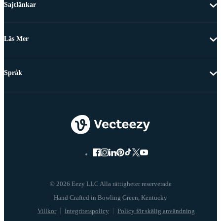
Sajtlänkar
Läs Mer
Språk
© 2026 Eezy LLC Alla rättigheter reserverade
Villkor
Integritetspolicy
Policy för skälig användning