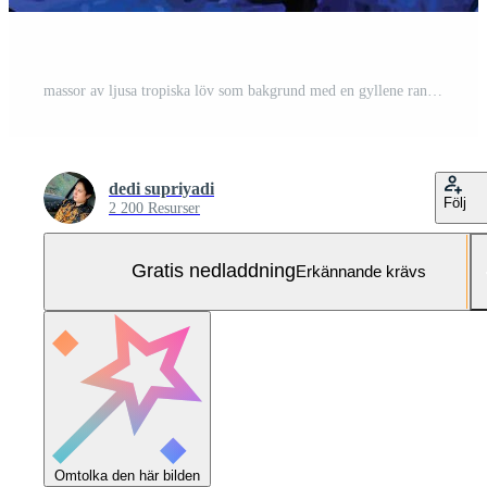
massor av ljusa tropiska löv som bakgrund med en gyllene rand i mitten. Gratis Vektor och Gratis SVG
dedi supriyadi
Följ
2 200 Resurser
Gratis nedladdning
Erkännande krävs
Omtolka den här bilden