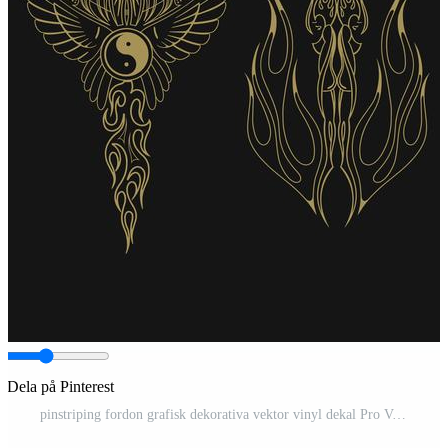
Dela på Pinterest
pinstriping fordon grafisk dekorativa vektor vinyl dekal Pro Vektor