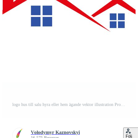
logo hus till salu hyra eller hem ägande vektor illustration Pro Vektor
Volodymyr Kaznovskyi
Följ
16 575 Resurser