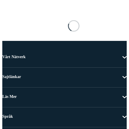
Vårt Nätverk
Sajtlänkar
Läs Mer
Språk