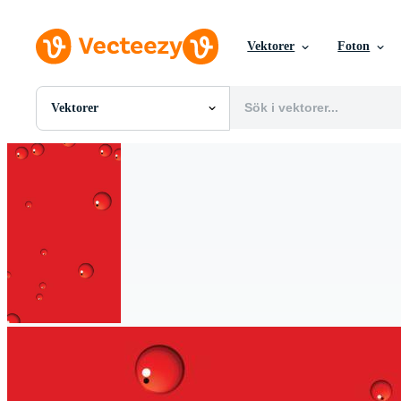
Vektorer
Foton
Vektorer
Alla Bilder
Foton
PNGs
PSDs
SVGs
Mallar
Vektorer
Videor
Rörlig grafik
Redaktionella Bilder
Redaktionella Evenemang