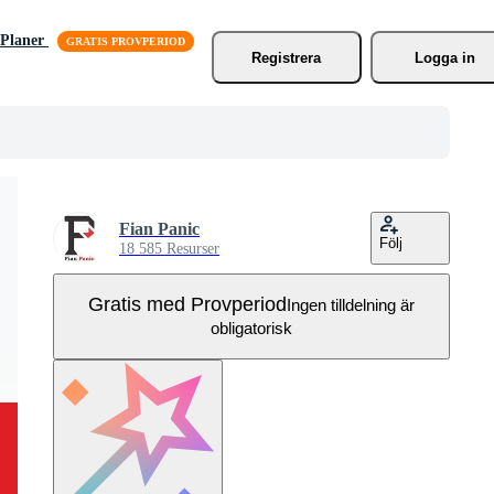
Planer
Registrera
Logga in
Fian Panic
Följ
18 585 Resurser
Gratis med Provperiod
Ingen tilldelning är
obligatorisk