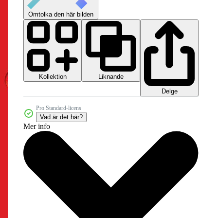
Omtolka den här bilden
Kollektion
Liknande
Delge
Pro Standard-licens
Vad är det här?
Mer info