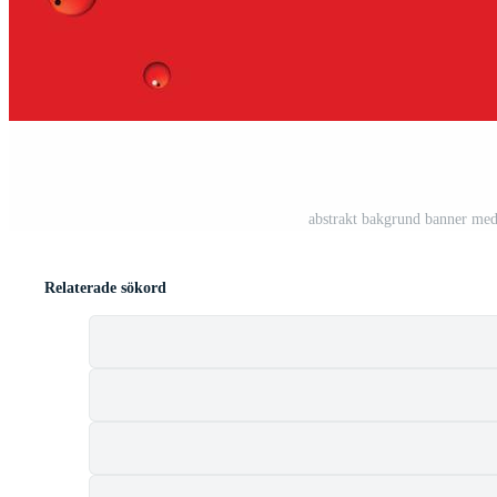
abstrakt bakgrund banner med 
Relaterade sökord