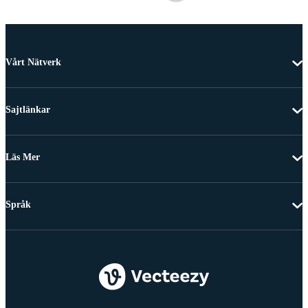
Vårt Nätverk
Sajtlänkar
Läs Mer
Språk