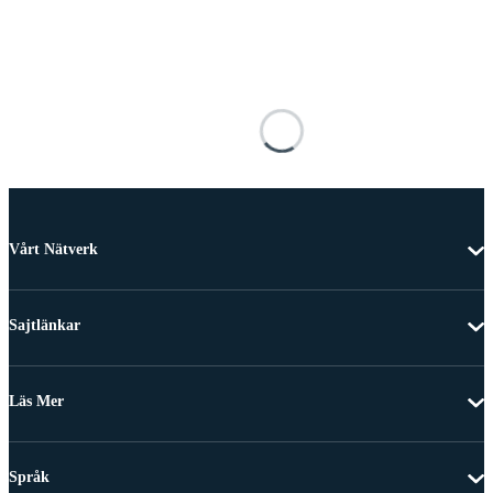
Vårt Nätverk
Sajtlänkar
Läs Mer
Språk